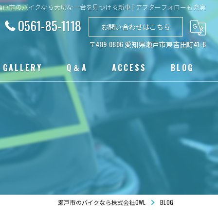
瀬戸市のバイクなら大切な一台を見つける新車 | アフターフォローも充実
0561-85-1118
お問い合わせはこちら
〒489-0806 愛知県瀬戸市東吉田町41-8
GALLERY
Q＆A
ACCESS
BLOG
瀬戸市のバイクなら株式会社OWL
BLOG