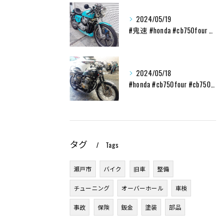
2024/05/19
#鬼速 #honda #cb750four #cb750k ...
2024/05/18
#honda #cb750four #cb750k #レスト...
タグ
Tags
瀬戸市
バイク
旧車
整備
チューニング
オーバーホール
車検
事故
保険
鈑金
塗装
部品