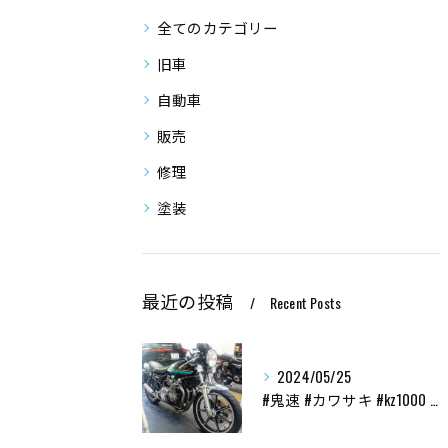
全てのカテゴリー
旧車
自動車
販売
修理
塗装
最近の投稿
Recent Posts
2024/05/25
#鬼速 #カワサキ #kz1000 #70s #custom...