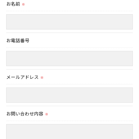
取得した個人情報を第三者に提供することはいたしませ
お名前
※
ん。
＜個人情報の委託について＞
当社では、利用目的の達成に必要な範囲において、個人
お電話番号
情報を外部に委託する場合があります。
これらの委託先に対しては個人情報保護契約等の措置を
とり、適切な監督を行います。
＜個人情報の安全管理＞
メールアドレス
※
当社では、個人情報の漏洩等がなされないよう、適切に
安全管理対策を実施します。
＜個人情報を与えなかった場合に生じる結果＞
お問い合わせ内容
※
必要な情報を頂けない場合は、それに対応した当社のサ
ービスをご提供できない場合がございますので予めご了
承ください。