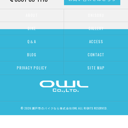
ABOUT
ONISOKU
BIKE
GALLERY
Q＆A
ACCESS
BLOG
CONTACT
PRIVACY POLICY
SITE MAP
© 2026 瀬戸市のバイクなら株式会社OWL ALL RIGHTS RESERVED.