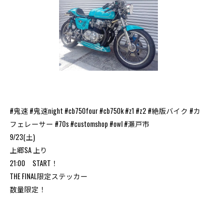
#鬼速 #鬼速night #cb750four #cb750k #z1 #z2 #絶版バイク #カ
フェレーサー #70s #customshop #owl #瀬戸市
9/23(土)
上郷SA 上り
21:00 START！
THE FINAL限定ステッカー
数量限定！