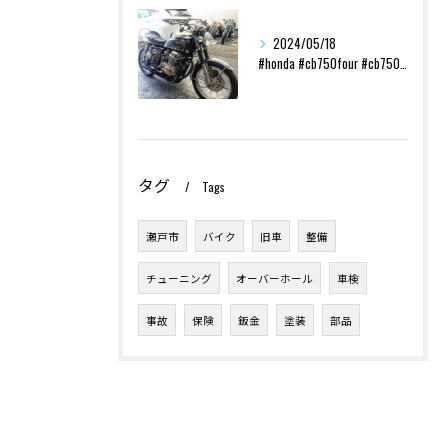
2024/05/18
#honda #cb750four #cb750k #レスト...
タグ
Tags
瀬戸市
バイク
旧車
整備
チューニング
オーバーホール
車検
事故
保険
鈑金
塗装
部品