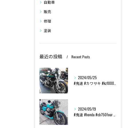
自動車
販売
修理
塗装
最近の投稿
Recent Posts
2024/05/25
#鬼速 #カワサキ #kz1000 #70s #custom...
2024/05/19
#鬼速 #honda #cb750four #cb750k ...