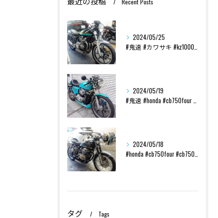
最近の投稿
Recent Posts
2024/05/25
#鬼速 #カワサキ #kz1000 #70s #custom...
2024/05/19
#鬼速 #honda #cb750four #cb750k ...
2024/05/18
#honda #cb750four #cb750k #レスト...
タグ
Tags