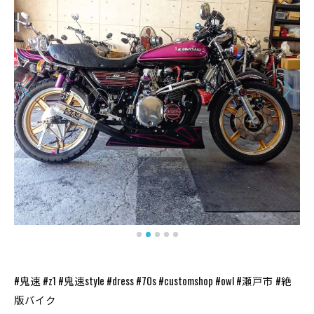
#鬼速 #z1 #鬼速style #dress #70s #customshop #owl #瀬戸市 #絶
版バイク