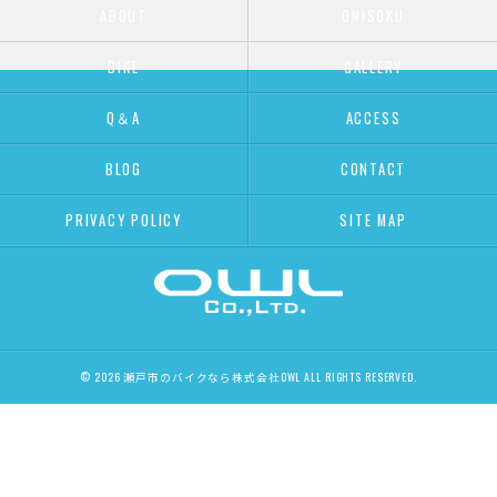
ABOUT
ONISOKU
BIKE
GALLERY
Q＆A
ACCESS
BLOG
CONTACT
PRIVACY POLICY
SITE MAP
© 2026 瀬戸市のバイクなら株式会社OWL ALL RIGHTS RESERVED.