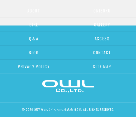
ABOUT
ONISOKU
BIKE
GALLERY
Q＆A
ACCESS
BLOG
CONTACT
PRIVACY POLICY
SITE MAP
© 2026 瀬戸市のバイクなら株式会社OWL ALL RIGHTS RESERVED.