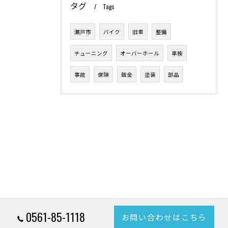
タグ
Tags
瀬戸市
バイク
旧車
整備
チューニング
オーバーホール
車検
事故
保険
鈑金
塗装
部品
0561-85-1118
お問い合わせはこちら