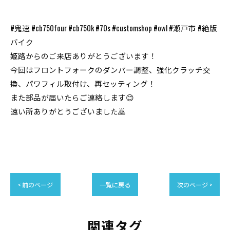
#鬼速 #cb750four #cb750k #70s #customshop #owl #瀬戸市 #絶版
バイク
姫路からのご来店ありがとうございます！
今回はフロントフォークのダンパー調整、強化クラッチ交
換、パワフィル取付け、再セッティング！
また部品が届いたらご連絡します😊
遠い所ありがとうございました🙇
< 前のページ
一覧に戻る
次のページ >
関連タグ