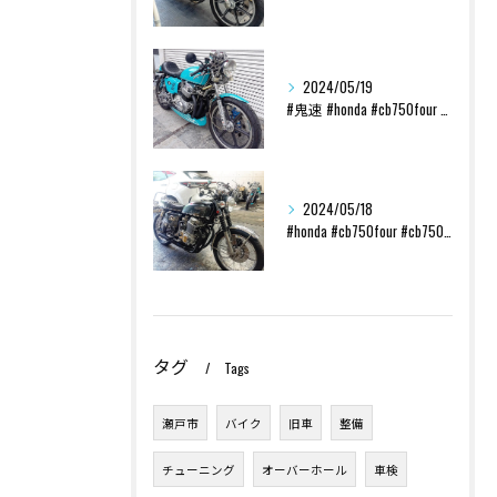
2024/05/19
#鬼速 #honda #cb750four #cb750k ...
2024/05/18
#honda #cb750four #cb750k #レスト...
タグ
Tags
瀬戸市
バイク
旧車
整備
チューニング
オーバーホール
車検