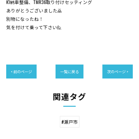
K1納車整備、TMR36取り付けセッティング
ありがとうございました🙇
別物になったね！
気を付けて乗って下さい🙋
< 前のページ
一覧に戻る
次のページ >
関連タグ
#瀬戸市