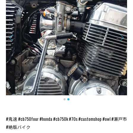
#鬼速 #cb750four #honda #cb750k #70s #customshop #owl #瀬戸市
#絶版バイク