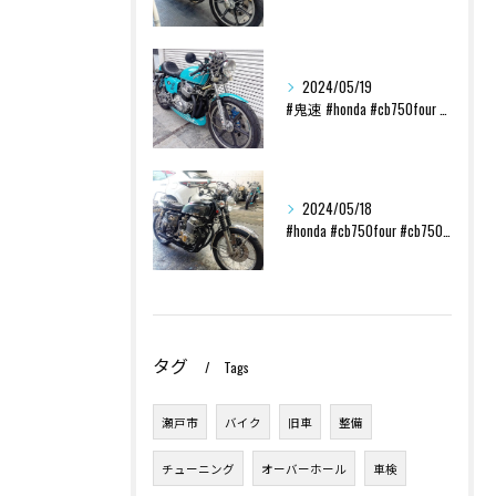
2024/05/19
#鬼速 #honda #cb750four #cb750k ...
2024/05/18
#honda #cb750four #cb750k #レスト...
タグ
Tags
瀬戸市
バイク
旧車
整備
チューニング
オーバーホール
車検