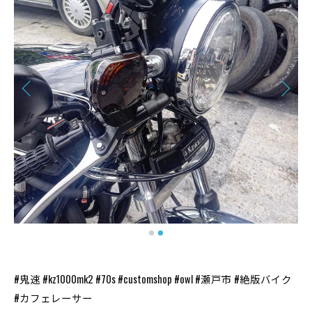
#鬼速 #kz1000mk2 #70s #customshop #owl #瀬戸市 #絶版バイク
#カフェレーサー