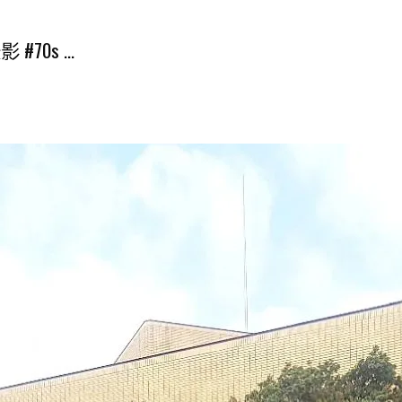
70s ...