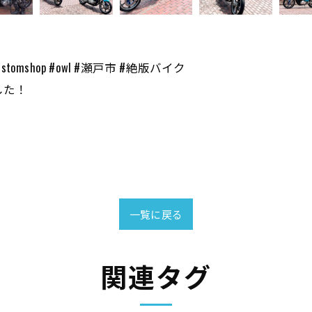
stomshop #owl #瀬戸市 #絶版バイク
した！
一覧に戻る
関連タグ