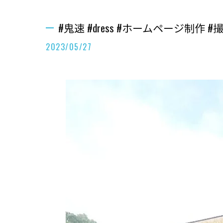
#鬼速 #dress #ホームページ制作 #撮影 #
2023/05/27