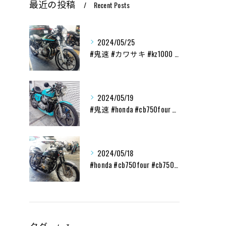
最近の投稿
Recent Posts
2024/05/25
#鬼速 #カワサキ #kz1000 #70s #custom...
2024/05/19
#鬼速 #honda #cb750four #cb750k ...
2024/05/18
#honda #cb750four #cb750k #レスト...
タグ